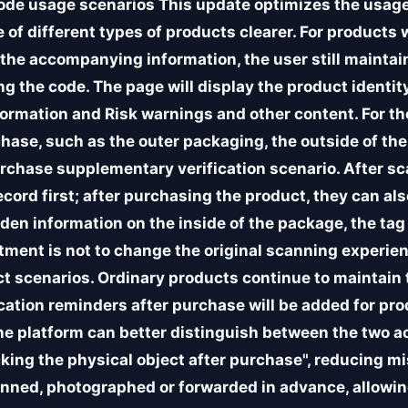
code usage scenarios This update optimizes the usage
of different types of products clearer. For products 
 the accompanying information, the user still maintain
g the code. The page will display the product identit
nformation and Risk warnings and other content. For th
hase, such as the outer packaging, the outside of the 
chase supplementary verification scenario. After sca
ecord first; after purchasing the product, they can al
dden information on the inside of the package, the t
stment is not to change the original scanning experie
t scenarios. Ordinary products continue to maintain t
fication reminders after purchase will be added for pr
he platform can better distinguish between the two ac
cking the physical object after purchase", reducing 
nned, photographed or forwarded in advance, allowin