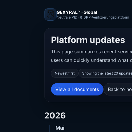
GEXYRAL™ · Global
Neutrale PID- & DPP-Verifizierungsplattform
Platform updates
This page summarizes recent servi
users can quickly understand what 
Newest first
Showing the latest 20 update
View all documents
Back to h
2026
Mai