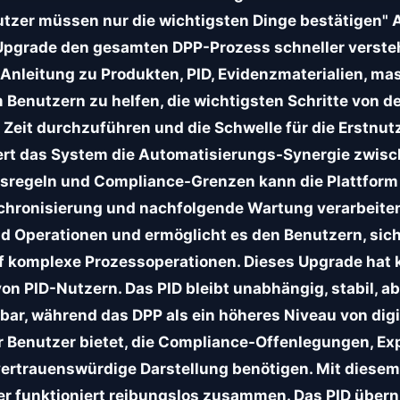
zer müssen nur die wichtigsten Dinge bestätigen" Ar
Upgrade den gesamten DPP-Prozess schneller versteh
re Anleitung zu Produkten, PID, Evidenzmaterialien, 
Benutzern zu helfen, die wichtigsten Schritte von de
 Zeit durchzuführen und die Schwelle für die Erstnut
rt das System die Automatisierungs-Synergie zwisch
tsregeln und Compliance-Grenzen kann die Plattfor
hronisierung und nachfolgende Wartung verarbeiten,
d Operationen und ermöglicht es den Benutzern, sich
uf komplexe Prozessoperationen. Dieses Upgrade hat
n PID-Nutzern. Das PID bleibt unabhängig, stabil, ab
bar, während das DPP als ein höheres Niveau von di
r Benutzer bietet, die Compliance-Offenlegungen, Ex
ertrauenswürdige Darstellung benötigen. Mit diesem
aber funktioniert reibungslos zusammen. Das PID über