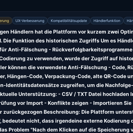
erung
UX-Verbesserung
Kompatibilitätsupdate
Händlerfunktion
Hän
en Händlern hat die Plattform vor kurzem zwei Opti
 Die Funktion des historischen Zugriffs Um es Händle
ür Anti-Fälschung - Rückverfolgbarkeitsprogramme o
 Codierung zu verwenden, wurde der Zugriff auf histo
ler können die verwendete Anti-Fälschung - Code, R
r, Hängen-Code, Verpackung-Code, alte QR-Code und
n-Identitätsdatensätze zugreifen, um die Nachfolge-
Aktuelle Unterstützung: - CSV / TXT Datei hochladen 
üfung vor Import - Konflikte zeigen - Importieren Si
r zurückgezogen Beschreibung: Die Plattform unterstü
bedeutet nicht, dass irgendeine externe Kodierung di
das Problem "Nach dem Klicken auf die Speicherung