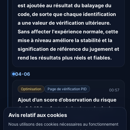
est ajoutée au résultat du balayage du
code, de sorte que chaque identification
a une valeur de vérification ultérieure.
Sans affecter l'expérience normale, cette
mise à niveau améliore la stabilité et la
signification de référence du jugement et
rend les résultats plus réels et fiables.
04-06
Optimisation
Page de vérification PID
00:57
Ajout d’un score d’observation du risque
de 0 à 100, refonte de la chronologie de
Avis relatif aux cookies
vérification, prise en charge de la
Nous utilisons des cookies nécessaires au fonctionnement
première vérification et amélioration du