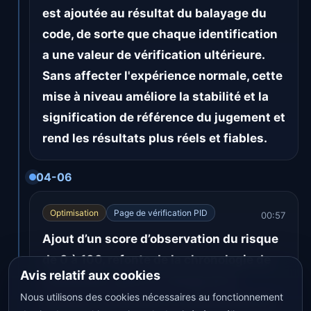
est ajoutée au résultat du balayage du
code, de sorte que chaque identification
a une valeur de vérification ultérieure.
Sans affecter l'expérience normale, cette
mise à niveau améliore la stabilité et la
signification de référence du jugement et
rend les résultats plus réels et fiables.
04-06
Optimisation
Page de vérification PID
00:57
Ajout d’un score d’observation du risque
de 0 à 100, refonte de la chronologie de
Avis relatif aux cookies
vérification, prise en charge de la
Nous utilisons des cookies nécessaires au fonctionnement
première vérification et amélioration du