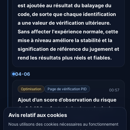
est ajoutée au résultat du balayage du
code, de sorte que chaque identification
a une valeur de vérification ultérieure.
Sans affecter l'expérience normale, cette
mise à niveau améliore la stabilité et la
signification de référence du jugement et
rend les résultats plus réels et fiables.
04-06
Optimisation
Page de vérification PID
00:57
Ajout d’un score d’observation du risque
de 0 à 100, refonte de la chronologie de
Avis relatif aux cookies
vérification, prise en charge de la
Nous utilisons des cookies nécessaires au fonctionnement
première vérification et amélioration du