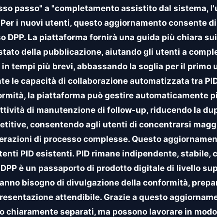
so passo" a "completamento assistito dal sistema, l'
 Per i nuovi utenti, questo aggiornamento consente d
 DPP. La piattaforma fornirà una guida più chiara sui pr
 stato della pubblicazione, aiutando gli utenti a compl
n tempi più brevi, abbassando la soglia per il primo util
te le capacità di collaborazione automatizzata tra PID
formità, la piattaforma può gestire automaticamente p
attività di manutenzione di follow-up, riducendo la du
petitive, consentendo agli utenti di concentrarsi magg
perazioni di processo complesse. Questo aggiornament
tenti PID esistenti. PID rimane indipendente, stabile, c
; DPP è un passaporto di prodotto digitale di livello s
hanno bisogno di divulgazione della conformità, prepa
 presentazione attendibile. Grazie a questo aggiorna
o chiaramente separati, ma possono lavorare in modo f