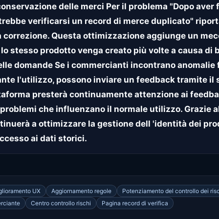
onservazione delle merci Per il problema "Dopo aver fa
trebbe verificarsi un record di merce duplicato" ripor
a correzione. Questa ottimizzazione aggiunge un mec
lo stesso prodotto venga creato più volte a causa di blo
ck delle domande Se i commercianti incontrano anomalie 
nte l'utilizzo, possono inviare un feedback tramite il 
ttaforma presterà continuamente attenzione ai feedba
problemi che influenzano il normale utilizzo. Grazie a
erà a ottimizzare la gestione dell 'identità dei prodot
ccesso ai dati storici.
glioramento UX
Aggiornamento regole
Potenziamento del controllo dei ris
rciante
Centro controllo rischi
Pagina record di verifica