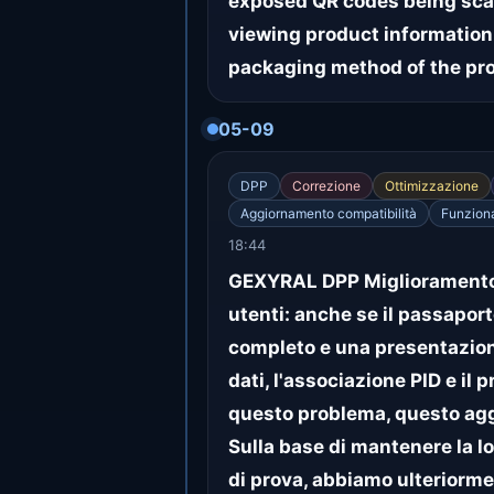
exposed QR codes being sca
viewing product information
packaging method of the pr
05-09
DPP
Correzione
Ottimizzazione
Aggiornamento compatibilità
Funzion
18:44
GEXYRAL DPP Miglioramento 
utenti: anche se il passaport
completo e una presentazione 
dati, l'associazione PID e il
questo problema, questo agg
Sulla base di mantenere la lo
di prova, abbiamo ulteriormen