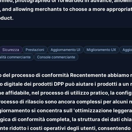
nned, photographed or forwarded in advance, allowin
, and allowing merchants to choose a more appropriat
oduct.
Sicurezza
Prestazioni
Aggiornamento UI
Miglioramento UX
Aggio
alità commerciante
Console commerciante
del processo di conformità Recentemente abbiamo ri
o digitale dei prodotti DPP può aiutare i prodotti a un
affidabile, nel processo di utilizzo pratico, la config
 processo di rilascio sono ancora complessi per alcuni n
iornamento si concentra sull 'ottimizzazione leggera
gica di conformità completa, la struttura dei dati chiar
te ridotto i costi operativi degli utenti, consentendo