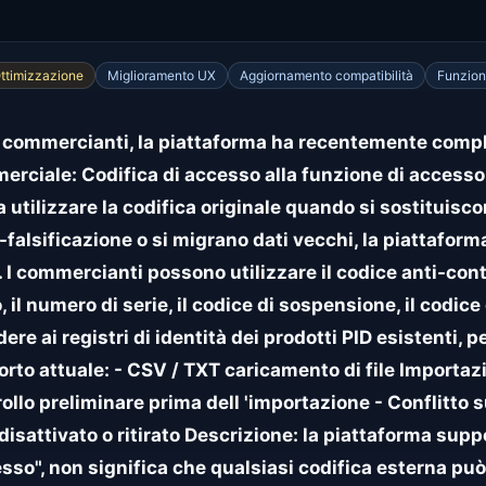
ttimizzazione
Miglioramento UX
Aggiornamento compatibilità
Funzion
i commercianti, la piattaforma ha recentemente compl
erciale: Codifica di accesso alla funzione di accesso 
utilizzare la codifica originale quando si sostituiscon
i-falsificazione o si migrano dati vecchi, la piattafor
. I commercianti possono utilizzare il codice anti-contr
to, il numero di serie, il codice di sospensione, il codic
dere ai registri di identità dei prodotti PID esistenti, 
porto attuale: - CSV / TXT caricamento di file Importa
ollo preliminare prima dell 'importazione - Conflitto
disattivato o ritirato Descrizione: la piattaforma suppo
esso", non significa che qualsiasi codifica esterna pu