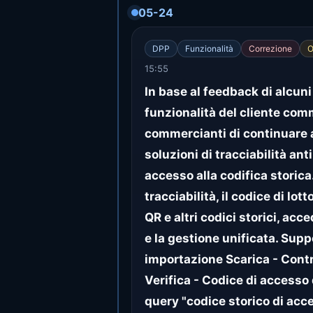
05-24
DPP
Funzionalità
Correzione
O
15:55
In base al feedback di alcun
funzionalità del cliente comm
commercianti di continuare a 
soluzioni di tracciabilità ant
accesso alla codifica storica
tracciabilità, il codice di lot
QR e altri codici storici, acce
e la gestione unificata. Sup
importazione Scarica - Contr
Verifica - Codice di accesso 
query "codice storico di acc