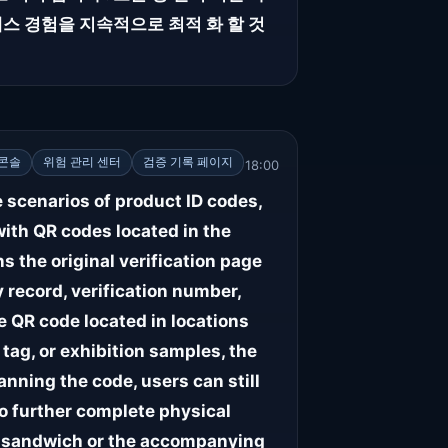
 액세스 경험을 지속적으로 최적 화 할 것
 콘솔
위험 관리 센터
검증 기록 페이지
18:00
 scenarios of product ID codes,
with QR codes located in the
s the original verification page
y record, verification number,
e QR code located in locations
tag, or exhibition samples, the
nning the code, users can still
so further complete physical
ag sandwich or the accompanying