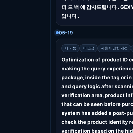
피 드 백 에 감사드립니다 . GEX
입니다 .
05-19
새 기능
UI 조정
사용자 경험 개선
Optimization of product ID 
making the query experience 
package, inside the tag or in
and query logic after scannin
verification area, product i
that can be seen before purc
system has added a post-pur
check the product identity r
verification based on the hi