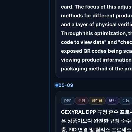
card. The focus of this adju
methods for different produc
and a layer of physical veri
Through this optimization, t
code to view data" and "che
exposed QR codes being sca
viewing product information
packaging method of the pr
05-09
수정
최적화
보안
성능
DPP
GEXYRAL DPP 규정 준수 
은 상품이보다 완전한 규정 준수
충, PID 연결 및 릴리스 프로