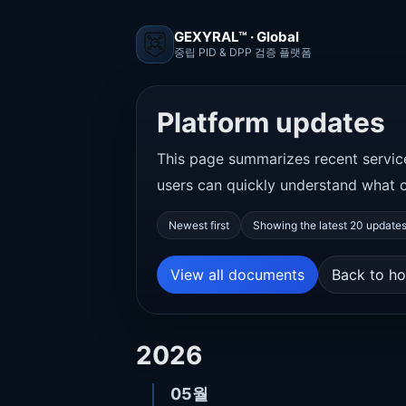
GEXYRAL™ · Global
중립 PID & DPP 검증 플랫폼
Platform updates
This page summarizes recent servi
users can quickly understand what 
Newest first
Showing the latest 20 update
View all documents
Back to h
2026
05월