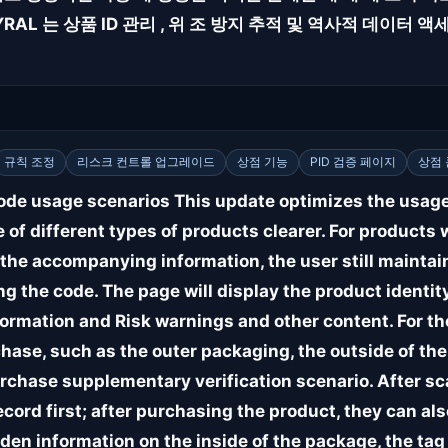
YRAL 는 상품 ID 관리 , 위 조 방지 추적 및 역사적 데이터
규칙 조정
리스크 컨트롤 업그레이드
상점 기능
PID 검증 페이지
상점
code usage scenarios This update optimizes the usage
of different types of products clearer. For products 
 the accompanying information, the user still maintain
g the code. The page will display the product identit
nformation and Risk warnings and other content. For th
hase, such as the outer packaging, the outside of the 
chase supplementary verification scenario. After sca
ecord first; after purchasing the product, they can al
dden information on the inside of the package, the t