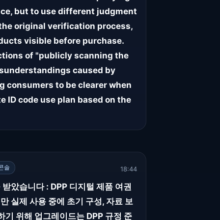
nce, but to use different judgment
he original verification process,
oducts visible before purchase.
tions of "publicly scanning the
misunderstandings caused by
g consumers to be clearer when
e ID code use plan based on the
콘솔
18:44
 받았습니다 : DPP 디지털 제품 여권
 실제 사용 중에 초기 구성, 자료 보
하기 위해 업그레이드는 DPP 규정 준