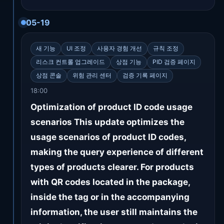
05-19
새 기능
UI 조정
사용자 경험 개선
규칙 조정
리스크 컨트롤 업그레이드
상점 기능
PID 검증 페이지
상점 콘솔
위험 관리 센터
검증 기록 페이지
18:00
Optimization of product ID code usage
scenarios This update optimizes the
usage scenarios of product ID codes,
making the query experience of different
types of products clearer. For products
with QR codes located in the package,
inside the tag or in the accompanying
information, the user still maintains the