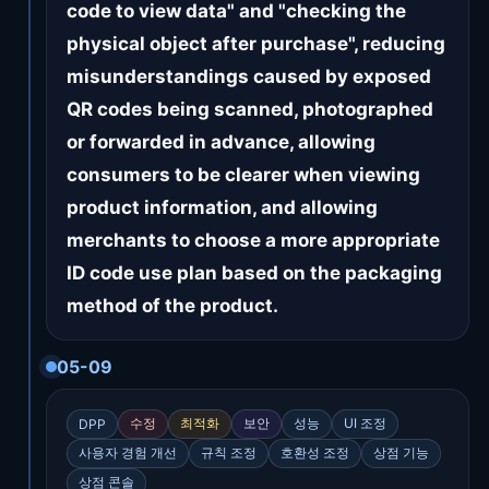
code to view data" and "checking the
physical object after purchase", reducing
misunderstandings caused by exposed
QR codes being scanned, photographed
or forwarded in advance, allowing
consumers to be clearer when viewing
product information, and allowing
merchants to choose a more appropriate
ID code use plan based on the packaging
method of the product.
05-09
수정
최적화
보안
성능
UI 조정
DPP
사용자 경험 개선
규칙 조정
호환성 조정
상점 기능
상점 콘솔