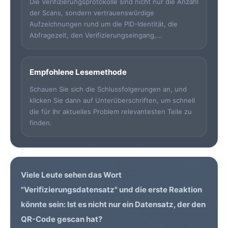
Die Verifizierungsprotokolle sind nicht nur die Anzahl
der Scans, sondern vertrauenswürdige
Aufzeichnungen rund um die PID-Identität, die
Abfragezeit, den Verifizierungseingang,...
Empfohlene Lesemethode
Schauen Sie sich die Schlussfolgerungen an, und
klicken Sie dann auf Unterüberschriften, um schnell
die für Ihr aktuelles Problem relevantesten Teile zu
finden.
Viele Leute sehen das Wort
"
Verifizierungsdatensatz
" und die erste Reaktion
könnte sein: Ist es nicht nur ein Datensatz, der den
QR-Code
gescan hat?