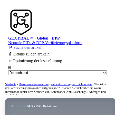
GEXYRAL™ · Global · DPP
Neutrale PID- & DPP-Verifizierungsplattform
🔎 Suche den artikel.
📄 Details zu den artikeln
✨ Optimierung der leseerfahrung
🌐
Startseite
›
Dokumentationszentrum
›
authentifizierungsaufzeichnungen
›
Was ist in
den Verifizierungsprotokollen aufgezeichnet? Erfahren Sie mehr über die wahre
Information hinter dem Scannen von Warencodes, Anti-Fälschungs - Abfragen und
der PID-Identität
✍️
Der Autor
GEXYRAL Redaktion