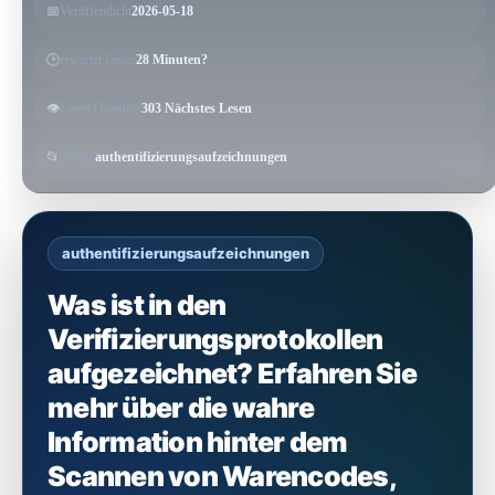
📅
Veröffentlicht
2026-05-18
🕒
erwartet Lesen
28 Minuten?
👁️
Lesen Quantität
303 Nächstes Lesen
📂
Thema
authentifizierungsaufzeichnungen
authentifizierungsaufzeichnungen
Was ist in den
Verifizierungsprotokollen
aufgezeichnet? Erfahren Sie
mehr über die wahre
Information hinter dem
Scannen von Warencodes,