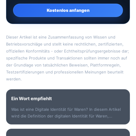
Kostenlos anfangen
Dieser Artikel ist eine Zusammenfassung von Wissen und
Betriebsvorschläge und stellt keine rechtlichen, zertifizierten,
offiziellen Konformitäts - oder Echtheitsprüfungsergebnisse dar;
spezifische Produkte und Transaktionen sollten immer noch auf
der Grundlage von tatsächlichen Beweisen, Plattformregeln,
Testzertifizierungen und professionellen Meinungen beurteilt
werden.
Ein Wort empfiehlt
Was ist eine Digitale Identität für Waren? In diesem Artikel
wird die Definition der digitalen Identität für Waren,...