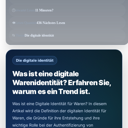
🕒
erwartet Lesen
11 Minuten?
👁️
Lesen Quantität
436 Nächstes Lesen
📂
Thema
Die digitale identität
Die digitale identität
Was ist eine digitale
Warenidentität? Erfahren Sie,
warum es ein Trend ist.
Was ist eine Digitale Identität für Waren? In diesem
Artikel wird die Definition der digitalen Identität für
Waren, die Gründe für ihre Entstehung und ihre
wichtige Rolle bei der Authentifizierung von