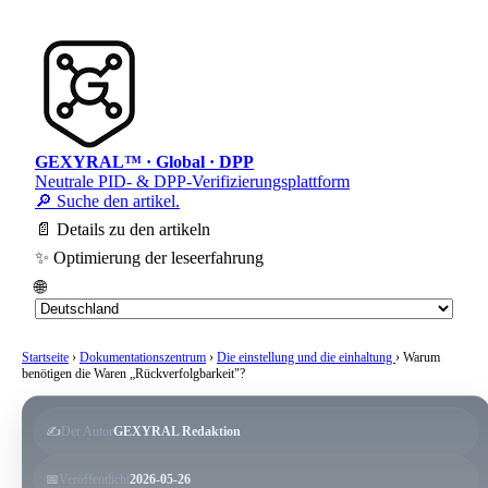
GEXYRAL™ · Global · DPP
Neutrale PID- & DPP-Verifizierungsplattform
🔎 Suche den artikel.
📄 Details zu den artikeln
✨ Optimierung der leseerfahrung
🌐
Startseite
›
Dokumentationszentrum
›
Die einstellung und die einhaltung
›
Warum
benötigen die Waren „Rückverfolgbarkeit"?
✍️
Der Autor
GEXYRAL Redaktion
📅
Veröffentlicht
2026-05-26