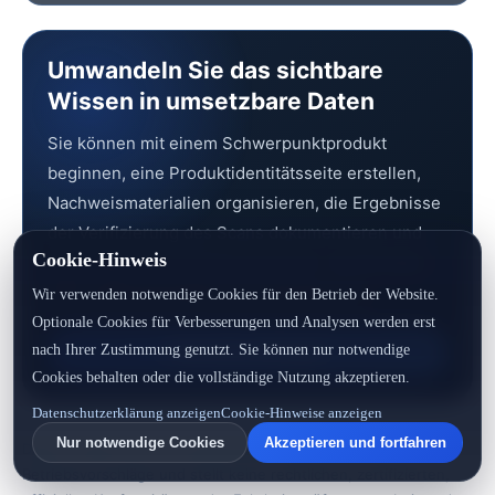
Umwandeln Sie das sichtbare
Wissen in umsetzbare Daten
Sie können mit einem Schwerpunktprodukt
beginnen, eine Produktidentitätsseite erstellen,
Nachweismaterialien organisieren, die Ergebnisse
der Verifizierung des Scans dokumentieren und
Cookie-Hinweis
nach Bedarf schrittweise auf einen vollständigen
DPP Vorbereitungsprozess aktualisieren.
Wir verwenden notwendige Cookies für den Betrieb der Website.
Optionale Cookies für Verbesserungen und Analysen werden erst
nach Ihrer Zustimmung genutzt. Sie können nur notwendige
Kostenlos anfangen
Cookies behalten oder die vollständige Nutzung akzeptieren.
Datenschutzerklärung anzeigen
Cookie-Hinweise anzeigen
Nur notwendige Cookies
Akzeptieren und fortfahren
Dieser Artikel ist eine Zusammenfassung von Wissen und
Betriebsvorschläge und stellt keine rechtlichen, zertifizierten,