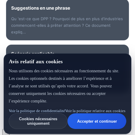
Suggestions en une phrase
Qu 'est-ce que DPP ? Pourquoi de plus en plus d'industries
commencent-elles à prêter attention ? Ce document
expliq...
Scénario applicable
Avis relatif aux cookies
Convient à comprendre rapidement les mots clés, à vérifier
Nous utilisons des cookies nécessaires au fonctionnement du site.
les données, à trier les points de risque, à préparer les
communications avec les clients ou à générer des dossiers
Les cookies optionnels destinés à améliorer l’expérience et à
d'identité de produit.
l’analyse ne sont utilisés qu’après votre accord. Vous pouvez
conserver uniquement les cookies nécessaires ou accepter
l’expérience complète.
© 2026 GEXYRAL™ · Global · Tous droits réservés
Voir la politique de confidentialité
Voir la politique relative aux cookies
Accueil
·
Centre de documentation
Cookies nécessaires
Accepter et continuer
uniquement
×