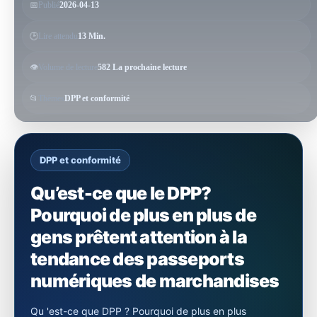
📅
Publié
2026-04-13
🕒
Lire attendu
13 Min.
👁️
Volume de lecture
582 La prochaine lecture
📂
Thèmes
DPP et conformité
DPP et conformité
Qu’est-ce que le DPP?
Pourquoi de plus en plus de
gens prêtent attention à la
tendance des passeports
numériques de marchandises
Qu 'est-ce que DPP ? Pourquoi de plus en plus