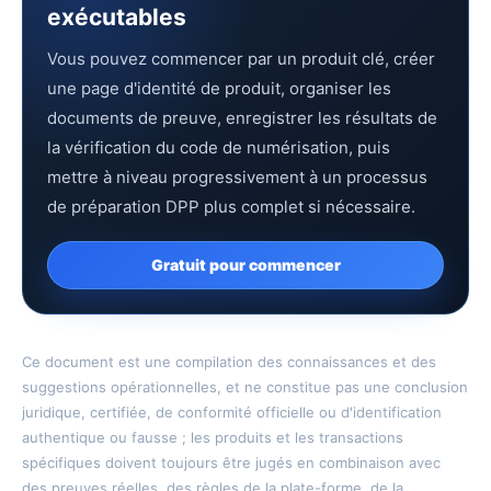
exécutables
Vous pouvez commencer par un produit clé, créer
une page d'identité de produit, organiser les
documents de preuve, enregistrer les résultats de
la vérification du code de numérisation, puis
mettre à niveau progressivement à un processus
de préparation DPP plus complet si nécessaire.
Gratuit pour commencer
Ce document est une compilation des connaissances et des
suggestions opérationnelles, et ne constitue pas une conclusion
juridique, certifiée, de conformité officielle ou d'identification
authentique ou fausse ; les produits et les transactions
spécifiques doivent toujours être jugés en combinaison avec
des preuves réelles, des règles de la plate-forme, de la