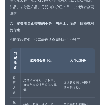
和记录支撑，消费者仍然可能不放心。尤其是在高价护
肤品、功效型产品、母婴相关护理产品上，消费者会更
谨慎。
六、消费者真正需要的不是一句保证，而是一组能核对
的信息
判断美妆真假，消费者通常会同时看几个维度。
判
断
消费者会看什么
为什么重要
维
度
购
是否来自官方、授权店、
买
渠道越模糊，消费者
可信商家或清楚的供应渠
渠
越容易怀疑。
道。
道
包
外盒、瓶身、标签、喷
美妆产品外观相似，