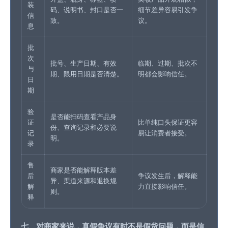
装
码、说明书、封口是否一
细节差异容易引发争
信
致。
议。
息
批
次
批号、生产日期、有效
临期、过期、批次不
与
期、限用日期是否清楚。
明都会影响信任。
日
期
验
是否能扫码查看产品身
证
比单纯口头保证更容
份、查询记录和必要说
记
易让消费者接受。
明。
录
售
商家是否能解释版本差
后
争议发生后，解释能
异、渠道来源和退换规
解
力直接影响信任。
则。
释
七、对商家来说，真假争议有时不是假货问题，而是信