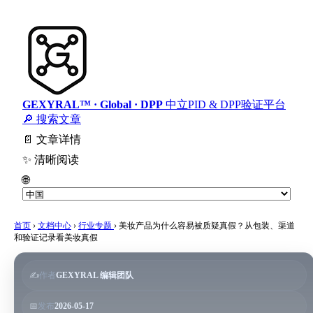
GEXYRAL™ · Global · DPP
中立PID & DPP验证平台
🔎 搜索文章
📄 文章详情
✨ 清晰阅读
🌐
首页
›
文档中心
›
行业专题
›
美妆产品为什么容易被质疑真假？从包装、渠道
和验证记录看美妆真假
✍️
作者
GEXYRAL 编辑团队
📅
发布
2026-05-17