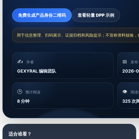
免费生成产品身份二维码
查看轻量 DPP 示例
用于信息整理、扫码展示、证据归档和风险提示；不宣称资料核验，
✍️
📅
作者
发布
GEXYRAL 编辑团队
2026-0
🕒
👁️
预计阅读
阅读
8 分钟
325 次
适合谁看？