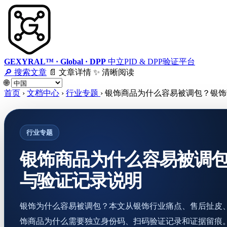
GEXYRAL™ · Global · DPP
中立PID & DPP验证平台
🔎 搜索文章
📄 文章详情
✨ 清晰阅读
🌐
首页
›
文档中心
›
行业专题
›
银饰商品为什么容易被调包？银饰
行业专题
银饰商品为什么容易被调
与验证记录说明
银饰为什么容易被调包？本文从银饰行业痛点、售后扯皮
饰商品为什么需要独立身份码、扫码验证记录和证据留痕