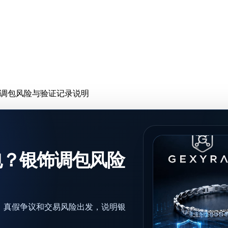
调包风险与验证记录说明
包？银饰调包风险
、真假争议和交易风险出发，说明银
。