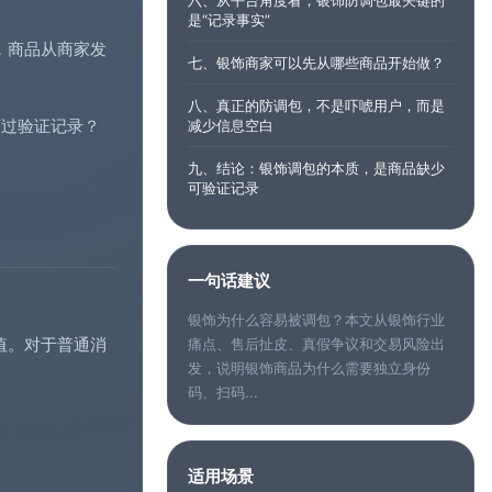
六、从平台角度看，银饰防调包最关键的
是“记录事实”
，商品从商家发
七、银饰商家可以先从哪些商品开始做？
八、真正的防调包，不是吓唬用户，而是
下过
验证记录
？
减少信息空白
九、结论：银饰调包的本质，是商品缺少
可验证记录
一句话建议
银饰为什么容易被调包？本文从银饰行业
值。对于普通消
痛点、售后扯皮、真假争议和交易风险出
发，说明银饰商品为什么需要独立身份
码、扫码...
适用场景