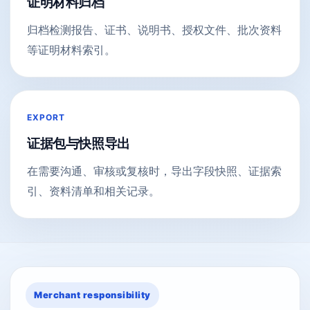
证明材料归档
归档检测报告、证书、说明书、授权文件、批次资料
等证明材料索引。
EXPORT
证据包与快照导出
在需要沟通、审核或复核时，导出字段快照、证据索
引、资料清单和相关记录。
Merchant responsibility