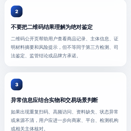
2
不要把二维码结果理解为绝对鉴定
二维码公开页帮助用户查看商品记录、主体信息、证
明材料摘要和风险提示，但不等同于第三方检测、司
法鉴定、监管结论或品牌方承诺。
3
异常信息应结合实物和交易场景判断
如果出现重复扫码、高频访问、资料缺失、状态异常
或来源不清，用户应进一步向商家、平台、检测机构
或相关主体核对。