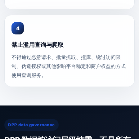
4
禁止滥用查询与爬取
不得通过恶意请求、批量抓取、撞库、绕过访问限
制、伪造授权或其他影响平台稳定和商户权益的方式
使用查询服务。
DPP data governance