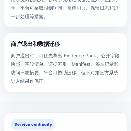
为，平台可采取限制访问、暂停能力、保留日志和进
一步处理等措施。
商户退出和数据迁移
商户退出时，可优先导出 Evidence Pack、公开字段
快照、字段清单、证据索引、Manifest、签名记录和
访问日志摘要。平台可协助迁移，但不对第三方系统
导入结果作保证。
Service continuity