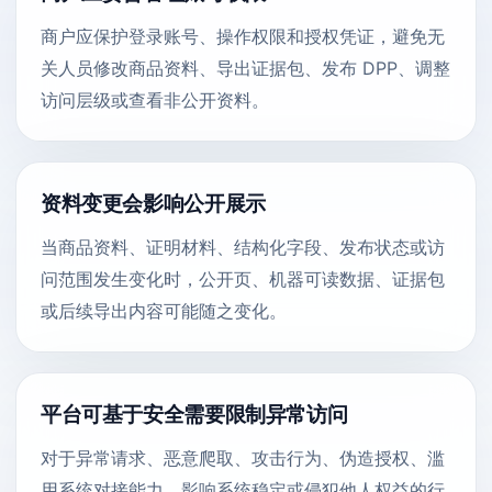
商户应保护登录账号、操作权限和授权凭证，避免无
关人员修改商品资料、导出证据包、发布 DPP、调整
访问层级或查看非公开资料。
资料变更会影响公开展示
当商品资料、证明材料、结构化字段、发布状态或访
问范围发生变化时，公开页、机器可读数据、证据包
或后续导出内容可能随之变化。
平台可基于安全需要限制异常访问
对于异常请求、恶意爬取、攻击行为、伪造授权、滥
用系统对接能力、影响系统稳定或侵犯他人权益的行