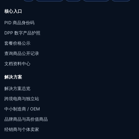
核心入口
PID 商品身份码
DPP 数字产品护照
套餐价格公示
查询商品公开记录
文档资料中心
解决方案
解决方案总览
跨境电商与独立站
中小制造商 / OEM
品牌商品与高价值商品
经销商与个体卖家