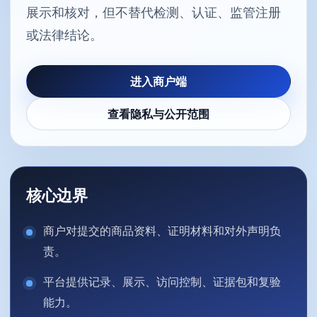
展示和核对，但不替代检测、认证、监管注册
或法律结论。
进入商户端
查看隐私与公开范围
核心边界
商户对提交的商品资料、证明材料和对外声明负
责。
平台提供记录、展示、访问控制、证据包和复验
能力。