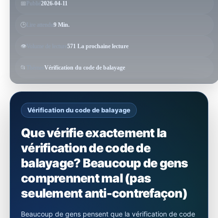
📅
Publié
2026-04-11
🕒
Lire attendu
9 Min.
👁️
Volume de lecture
571 La prochaine lecture
📂
Thèmes
Vérification du code de balayage
Vérification du code de balayage
Que vérifie exactement la
vérification de code de
balayage? Beaucoup de gens
comprennent mal (pas
seulement anti-contrefaçon)
Beaucoup de gens pensent que la vérification de code