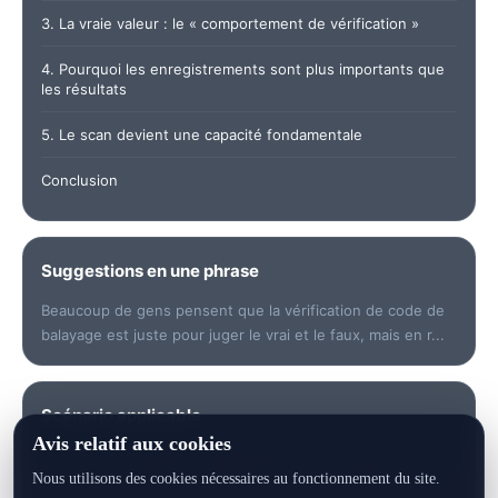
3. La vraie valeur : le « comportement de vérification »
4. Pourquoi les enregistrements sont plus importants que
les résultats
5. Le scan devient une capacité fondamentale
Conclusion
Suggestions en une phrase
Beaucoup de gens pensent que la vérification de code de
balayage est juste pour juger le vrai et le faux, mais en r...
Scénario applicable
Avis relatif aux cookies
Convient à comprendre rapidement les mots clés, à vérifier
les données, à trier les points de risque, à préparer les
Nous utilisons des cookies nécessaires au fonctionnement du site.