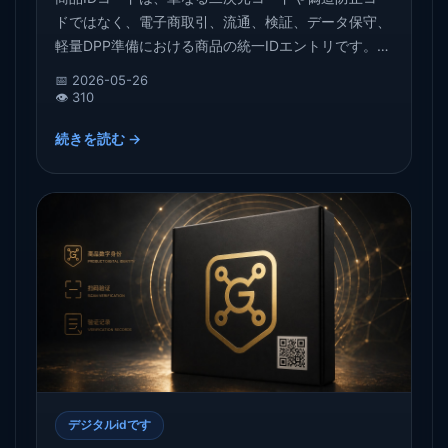
ドではなく、電子商取引、流通、検証、データ保守、
軽量DPP準備における商品の統一IDエントリです。電
子商取引環境の変化、商品流通の複雑さ、アイデンテ
📅 2026-05-26
ィティ記録の価値から、将来の商品が検索可能、追跡
👁️ 310
可能、持続可能なアイデンティティコードを必要とす
続きを読む →
る理由を説明します。
デジタルidです