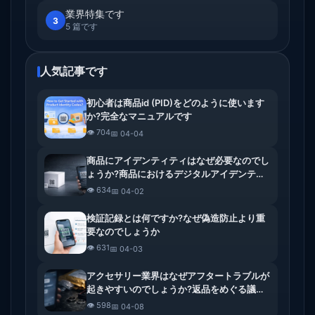
業界特集です
3
5 篇です
人気記事です
初心者は商品id (PID)をどのように使います
か?完全なマニュアルです
👁️ 704
📅 04-04
商品にアイデンティティはなぜ必要なのでし
ょうか?商品におけるデジタルアイデンティ
ティの意味と価値の解釈です
👁️ 634
📅 04-02
検証記録とは何ですか?なぜ偽造防止より重
要なのでしょうか
👁️ 631
📅 04-03
アクセサリー業界はなぜアフタートラブルが
起きやすいのでしょうか?返品をめぐる議論
から記録の真実検証まで
👁️ 598
📅 04-08