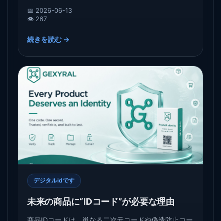
記録、証拠資料、流通記録、およびその後のDPPデー
📅 2026-06-13
タを接続するために使用されるデジタル世界における
👁️ 267
商品のIDポータルのようなものです。
続きを読む →
デジタルidです
未来の商品に“IDコード”が必要な理由
商品IDコードは、単なる二次元コードや偽造防止コー