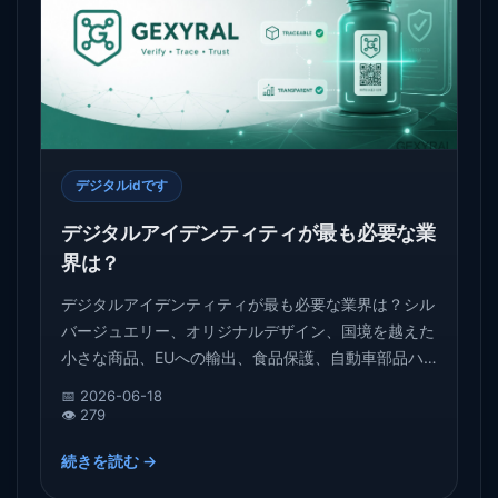
デジタルidです
デジタルアイデンティティが最も必要な業
界は？
デジタルアイデンティティが最も必要な業界は？シル
バージュエリー、オリジナルデザイン、国境を越えた
小さな商品、EUへの輸出、食品保護、自動車部品ハ
ードウェアなどのシナリオから、この記事では、商品
📅 2026-06-18
識別業界の実際のニーズを説明し、GEXYRALがどの
👁️ 279
ようにPID、QRコード検証ページ、Evidence Packと
続きを読む →
軽量DPPデータを通じて、商人が信頼できる商品記録
を確立するのに役立つように準備しています。