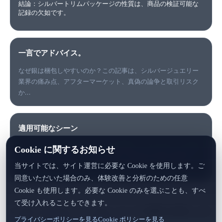
結論：シルバートリムパッケージの性質は、商品の検証可能な
記録の欠如です。
一言でアドバイス。
なぜ銀は梱包しやすいのか？この記事は、シルバージュエリー
業界の痛み点、アフターマーケット、真偽の論争と取引リスク
か...
適用可能なシーン
キーワードの迅速な理解、データの照合、リスクポイントの特
Cookie に関するお知らせ
定、顧客コミュニケーションの準備、製品IDの生成に最適で
当サイトでは、サイト運営に必要な Cookie を使用します。ご
す。
同意いただいた場合のみ、体験改善と分析のための任意
Cookie も使用します。必要な Cookie のみを選ぶことも、すべ
て受け入れることもできます。
© 2026 GEXYRAL™ · Global · すべての権利を留保します
プライバシーポリシーを見る
Cookie ポリシーを見る
ホーム
·
ドキュメントセンター