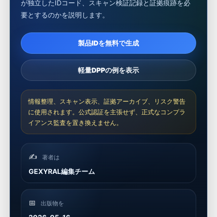
が独立したIDコード、スキャン検証記録と証拠痕跡を必
要とするのかを説明します。
製品IDを無料で生成
軽量DPPの例を表示
情報整理、スキャン表示、証拠アーカイブ、リスク警告
に使用されます。公式認証を主張せず、正式なコンプラ
イアンス監査を置き換えません。
✍️
著者は
GEXYRAL編集チーム
📅
出版物を