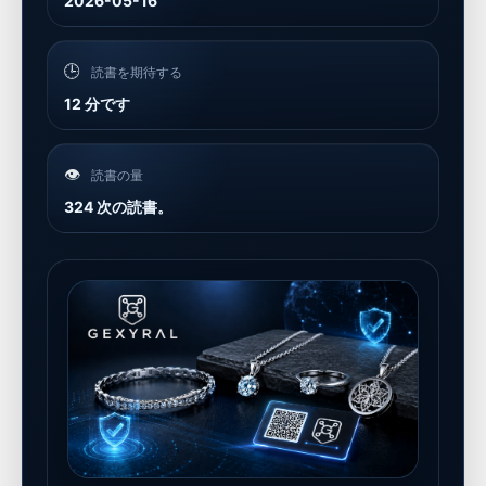
2026-05-16
🕒
読書を期待する
12 分です
👁️
読書の量
324 次の読書。