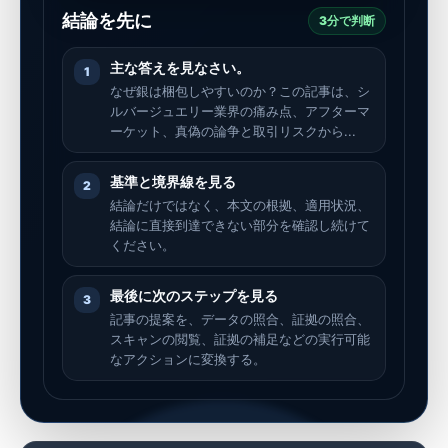
結論を先に
3分で判断
主な答えを見なさい。
1
なぜ銀は梱包しやすいのか？この記事は、シ
ルバージュエリー業界の痛み点、アフターマ
ーケット、真偽の論争と取引リスクから...
基準と境界線を見る
2
結論だけではなく、本文の根拠、適用状況、
結論に直接到達できない部分を確認し続けて
ください。
最後に次のステップを見る
3
記事の提案を、データの照合、証拠の照合、
スキャンの閲覧、証拠の補足などの実行可能
なアクションに変換する。