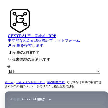
GEXYRAL™ · Global · DPP
中立的なPID & DPP検証プラットフォーム
🔎 記事を検索します
📄 記事の詳細です
✨ 読書体験の最適化です
🌐
ホーム
›
ドキュメントセンター
›
業界特集です
›
なぜ商品は簡単に梱包でき
ますか？銀装飾パッケージのリスクと検証記録の説明
✍️
著者は
GEXYRAL編集チーム