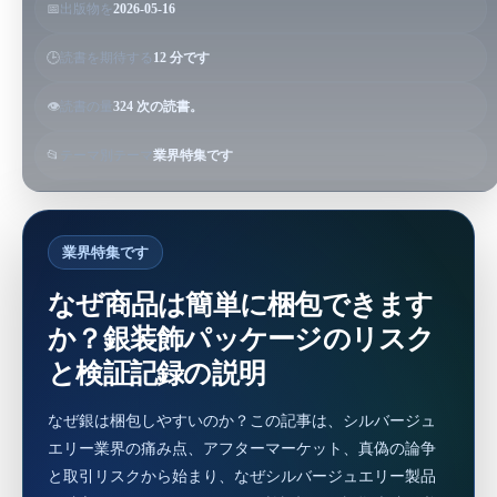
📅
出版物を
2026-05-16
🕒
読書を期待する
12 分です
👁️
読書の量
324 次の読書。
📂
テーマ別テーマ
業界特集です
業界特集です
なぜ商品は簡単に梱包できます
か？銀装飾パッケージのリスク
と検証記録の説明
なぜ銀は梱包しやすいのか？この記事は、シルバージュ
エリー業界の痛み点、アフターマーケット、真偽の論争
と取引リスクから始まり、なぜシルバージュエリー製品