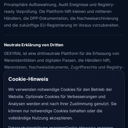
Privatsphäre Aufbewahrung, Audit Ereignisse und Registry-
ready Vorprüfung. Die Plattform hilft kleinen und mittleren
Händlern, die DPP-Dokumentation, die Nachweisarchivierung
und die zukünftige EU-Registrierung im Voraus vorzubereiten.
Neutrale Erklärung von Dritten
GEXYRAL ist eine drittneutrale Plattform für die Erfassung von
Warenidentitäten und digitalen Passen, die Händlern hilft,
Warendaten, Nachweisdokumente, Zugriffsrechte und Registry-
ready-Vor - Inspektionsinformationen zu organisieren. Die auf
Cookie-Hinweis
der Plattform aufgezeichneten und dargestellten Informationen
stellen keine externen Registrierungsergebnisse dar, ersetzen
Wir verwenden notwendige Cookies für den Betrieb der
keine Prüfungen, Zertifizierungen, Aufsichtsbehörden,
Website. Optionale Cookies für Verbesserungen und
Gerichtsprüfungen oder rechtliche Schlussfolgerungen, und
Analysen werden erst nach Ihrer Zustimmung genutzt. Sie
stellen keine absolute Garantie für die Echtheit, Qualität oder
können nur notwendige Cookies behalten oder die
endgültige Konformitätsergebnisse der Waren dar.
vollständige Nutzung akzeptieren.
Datenschutzerklärung anzeigen
Cookie-Hinweise anzeigen