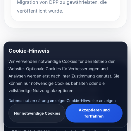
Migration von DPP zu gewährleisten, die
veröffentlicht wurde.
Cookie-Hinweis
Wir verwenden notwendige Cookies für den Betrieb der
Website. Optionale Cookies für Verbesserungen und
COMPLIANCE WORDING BOUNDARY
Analysen werden erst nach Ihrer Zustimmung genutzt. Sie
(COMPLIANCE-WÖRTERGRENZE)
können nur notwendige Cookies behalten oder die
You can say records are
vollständige Nutzung akzeptieren.
reviewable, not that the
Datenschutzerklärung anzeigen
Cookie-Hinweise anzeigen
platform has completed
Akzeptieren und
Nur notwendige Cookies
external review for you.
fortfahren