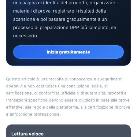
una pagina di identità del prodotto, organizzare i
materiali di prova, registrare i risultati della
scansione e poi passare gradualmente a un
processo di preparazione DPP più completo, se
necessario.
Inizia gratuitamente
Questo articolo è una raccolta di conoscenze e suggerimenti
operativi e non costituisce una conclusione legale, di
certificazione, di conformità ufficiale o di autenticità; prodotti e
transazioni specifiche devono essere giudicati in base alle prove
effettive, alle regole della piattaforma, alla certificazione di prova
e all 'opinione professionale.
Lettura veloce