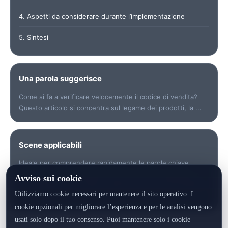
4. Aspetti da considerare durante l’implementazione
5. Sintesi
Una parola suggerisce
Come si fa a verificare velocemente il codice di vendita?
Questo articolo si concentra sul legame dei prodotti, la ...
Scene applicabili
Ideale per comprendere rapidamente le parole chiave,
verificare i dati, individuare i punti di rischio, preparare le
Avviso sui cookie
comunicazioni con i clienti o generare un record di identità
Utilizziamo cookie necessari per mantenere il sito operativo. I
del prodotto.
cookie opzionali per migliorare l’esperienza e per le analisi vengono
usati solo dopo il tuo consenso. Puoi mantenere solo i cookie