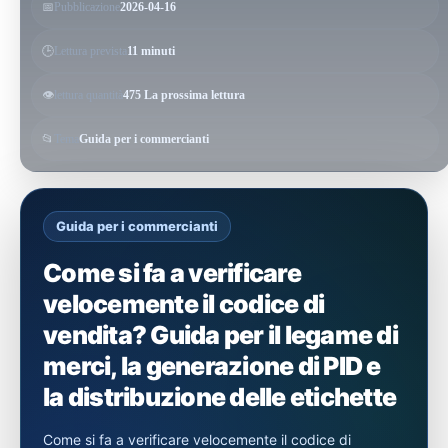
📅
Pubblicazione
2026-04-16
🕒
Lettura prevista
11 minuti
👁️
lettura quantità
475 La prossima lettura
📂
Tema
Guida per i commercianti
Guida per i commercianti
Come si fa a verificare
velocemente il codice di
vendita? Guida per il legame di
merci, la generazione di PID e
la distribuzione delle etichette
Come si fa a verificare velocemente il codice di