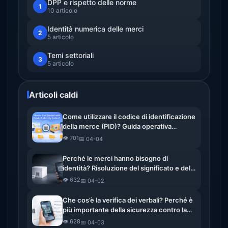
DPP e rispetto delle norme
1
10 articolo
Identità numerica delle merci
2
5 articolo
Temi settoriali
3
5 articolo
Articoli caldi
Come utilizzare il codice di identificazione
della merce (PID)? Guida operativa
completa
👁️ 701
📅 04-04
Perché le merci hanno bisogno di
identità? Risoluzione del significato e del
valore dell’identità digitale dei beni
👁️ 632
📅 04-02
Che cos’è la verifica dei verbali? Perché è
più importante della sicurezza contro la
contraffazione
👁️ 628
📅 04-03