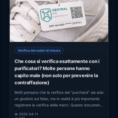
Verifica dei codici di misura
Che cosa si verifica esattamente con i
purificatori? Molte persone hanno
capito male (non solo per prevenire la
contraffazione)
Molti pensano che la verifica del "purchard" sia solo
un giudizio sul falso, ma in realtà è più importante
registrare la verifica delle merci. Questo documento
prende in considerazione la funzione reale della
📅 2026-04-11
verifica del codice di autodisciplina, che ne elimina