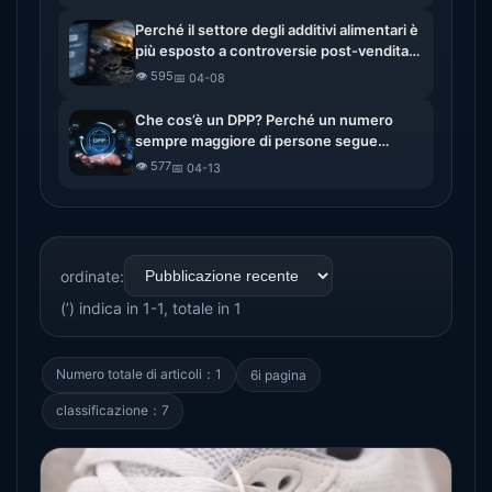
Perché il settore degli additivi alimentari è
più esposto a controversie post-vendita?
Dalla controversia sulla restituzione alla
👁️ 595
📅 04-08
verifica dei documenti
Che cos’è un DPP? Perché un numero
sempre maggiore di persone segue
l’evoluzione dei passaporti digitali delle
👁️ 577
📅 04-13
merci
ordinate:
(’) indica in 1-1, totale in 1
Numero totale di articoli：1
6i pagina
classificazione：7