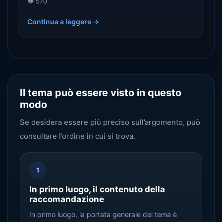
👁️ 570
il valore fondamentale nella circolazione delle
Continua a leggere →
merci.
Il tema può essere visto in questo
modo
Se desidera essere più preciso sull’argomento, può
consultare l’ordine in cui si trova.
1
In primo luogo, il contenuto della
raccomandazione
In primo luogo, la portata generale del tema è