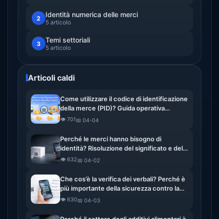
Identità numerica delle merci
2
5 articolo
Temi settoriali
3
5 articolo
Articoli caldi
Come utilizzare il codice di identificazione
della merce (PID)? Guida operativa
completa
👁️ 701
📅 04-04
Perché le merci hanno bisogno di
identità? Risoluzione del significato e del
valore dell’identità digitale dei beni
👁️ 632
📅 04-02
Che cos’è la verifica dei verbali? Perché è
più importante della sicurezza contro la
contraffazione
👁️ 630
📅 04-03