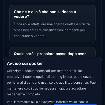
Che ne è di ciò che non si riesce a
vedere?
È possibile effettuare una ricerca diretta a sinistra
o passare ad altre classificazioni pertinenti per
continuare a vedere.
Quale sarà il prossimo passo dopo aver
esaminato l’argomento?
Avviso sui cookie
È possibile tornare al centro Documenti o passare
Utilizziamo cookie necessari per mantenere il sito
dall 'ingresso argomenti in alto a argomenti
operativo. I cookie opzionali per migliorare l’esperienza e
adiacenti per continuare a leggere.
per le analisi vengono usati solo dopo il tuo consenso. Puoi
mantenere solo i cookie necessari oppure accettare
l’esperienza completa.
Vedi informativa sulla privacy
Vedi informativa sui cookie