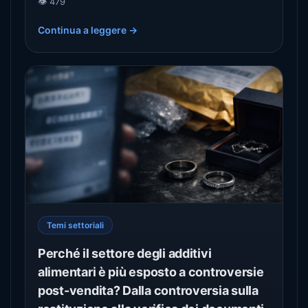
👁️ 479
possono trovare alla base del processo di
Continua a leggere →
decodifica, a partire dal settore dei produttori di
elettricità, dei componenti e dei prodotti alimentari.
Temi settoriali
Perché il settore degli additivi
alimentari è più esposto a controversie
post-vendita? Dalla controversia sulla