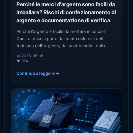
Perché le merci d'argento sono facili da
imballare? Rischi di confezionamento di
argento e documentazione di verifica
Perché l'argento è facile da mettere in pacco?
Questo articolo parte dal punto doloroso dell
'industria dell' argento, dal post-vendita, dalla
controversia autentica e dal rischio di transazione,
📅 2026-05-16
per spiegare perché i prodotti d'argento hanno
👁️ 324
bisogno di un codice di identità indipendente,
Continua a leggere →
registrazioni di verifica di scansione e tracce di
prova.