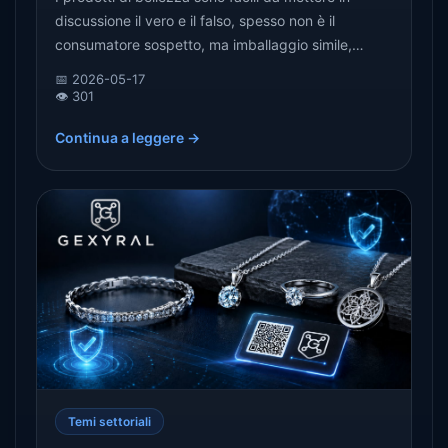
discussione il vero e il falso, spesso non è il
consumatore sospetto, ma imballaggio simile,
canale complesso, informazioni sul lotto non chiare,
📅 2026-05-17
registrazioni di verifica mancanti e altri problemi
👁️ 301
causati dalla sovrapposizione. Questo articolo
Continua a leggere →
analizza le difficoltà comuni nel giudicare il vero o il
falso trucco da un punto di vista del consumatore e
spiega perché l'identità digitale dei prodotti e i
record verificabili stanno diventando importanti.
Temi settoriali