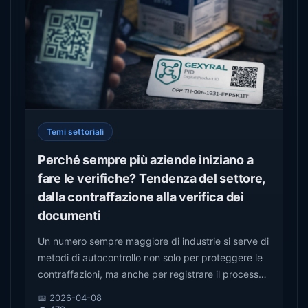
Temi settoriali
Perché sempre più aziende iniziano a
fare le verifiche? Tendenza del settore,
dalla contraffazione alla verifica dei
documenti
Un numero sempre maggiore di industrie si serve di
metodi di autocontrollo non solo per proteggere le
contraffazioni, ma anche per registrare il processo
di circolazione delle merci. Questo documento
📅 2026-04-08
esamina le esigenze reali e le tendenze che si