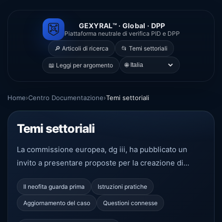
GEXYRAL™ · Global · DPP
Piattaforma neutrale di verifica PID e DPP
🔎 Articoli di ricerca
📂 Temi settoriali
🌐
📖 Leggi per argomento
Home
›
Centro Documentazione
›
Temi settoriali
Temi settoriali
La commissione europea, dg iii, ha pubblicato un
invito a presentare proposte per la creazione di...
Il neofita guarda prima
Istruzioni pratiche
Aggiornamento del caso
Questioni connesse