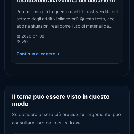
restituzione alla verifica dei documenti
Perché sono più frequenti i conflitti post-vendita nel
settore degli additivi alimentari? Questo testo, che
abbina situazioni reali come l’uso di materiali da
parte di terzi, le controversie in materia di
📅 2026-04-08
autenticità, la restituzione dei beni, la difficoltà
👁️ 597
della prova, ecc., analizza i punti critici
Continua a leggere →
dell’industria e i rischi e spiega perché la verifica
dei dati nel processo di circolazione sta diventando
sempre più importante.
Il tema può essere visto in questo
modo
Se desidera essere più preciso sull’argomento, può
consultare l’ordine in cui si trova.