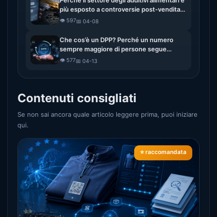
Perché il settore degli additivi alimentari è
più esposto a controversie post-vendita?
Dalla controversia sulla restituzione alla
👁️ 597
📅 04-08
verifica dei documenti
Che cos’è un DPP? Perché un numero
sempre maggiore di persone segue
l’evoluzione dei passaporti digitali delle
👁️ 577
📅 04-13
merci
Contenuti consigliati
Se non sai ancora quale articolo leggere prima, puoi iniziare
qui.
⭐ raccomandata