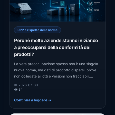
DPP e rispetto delle norme
Perché molte aziende stanno iniziando
a preoccuparsi della conformità dei
prodotti?
La vera preoccupazione spesso non è una singola
nuova norma, ma dati di prodotto dispersi, prove
non collegate ai lotti e versioni non tracciabili.
L’articolo spiega perché la conformità sta passando
📅 2026-07-30
dalla raccolta di documenti alla gestione continua
👁️ 84
dei dati.
Continua a leggere →