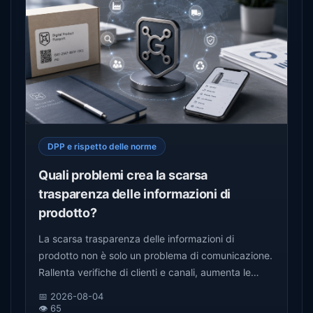
DPP e rispetto delle norme
Quali problemi crea la scarsa
trasparenza delle informazioni di
prodotto?
La scarsa trasparenza delle informazioni di
prodotto non è solo un problema di comunicazione.
Rallenta verifiche di clienti e canali, aumenta le
rilavorazioni interne, indebolisce assistenza e
📅 2026-08-04
richiami e riduce fiducia, riparabilità, rivendita e
👁️ 65