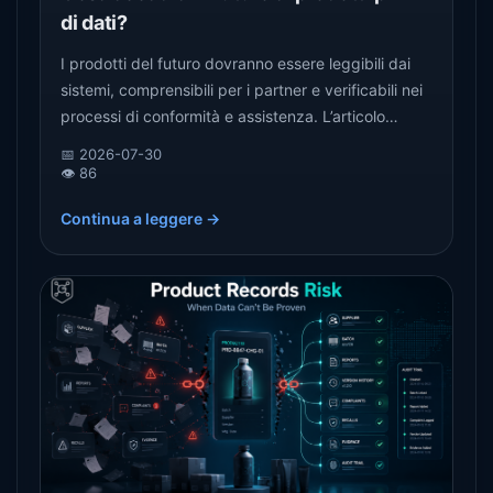
di dati?
I prodotti del futuro dovranno essere leggibili dai
sistemi, comprensibili per i partner e verificabili nei
processi di conformità e assistenza. L’articolo
analizza i costi della mancanza di dati per accesso
📅 2026-07-30
al mercato, automazione, fiducia, riparazione,
👁️ 86
rivendita e riciclo.
Continua a leggere →