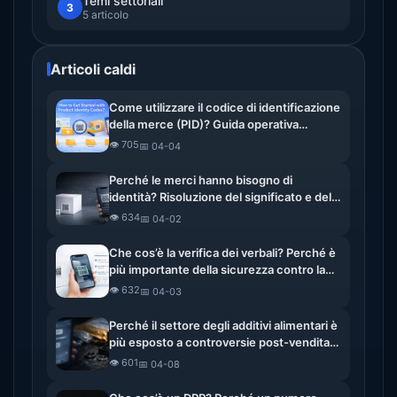
Temi settoriali
3
5 articolo
Articoli caldi
Come utilizzare il codice di identificazione
della merce (PID)? Guida operativa
completa
👁️ 705
📅 04-04
Perché le merci hanno bisogno di
identità? Risoluzione del significato e del
valore dell’identità digitale dei beni
👁️ 634
📅 04-02
Che cos’è la verifica dei verbali? Perché è
più importante della sicurezza contro la
contraffazione
👁️ 632
📅 04-03
Perché il settore degli additivi alimentari è
più esposto a controversie post-vendita?
Dalla controversia sulla restituzione alla
👁️ 601
📅 04-08
verifica dei documenti