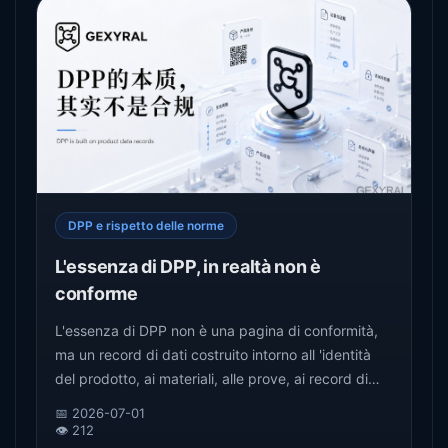
DPP e rispetto delle norme
L'essenza di DPP, in realtà non è
conforme
L'essenza di DPP non è una pagina di conformità,
ma un record di dati costruito intorno all 'identità
del prodotto, ai materiali, alle prove, ai record di
verifica, ai diritti di accesso e alle tracce di
📅 2026-07-01
versione. Questo articolo, dal punto di vista del
👁️ 212