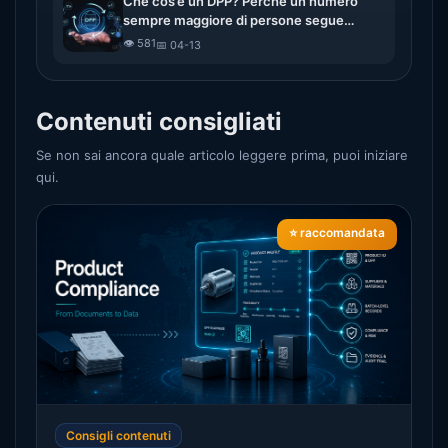
Che cos’è un DPP? Perché un numero
sempre maggiore di persone segue
l’evoluzione dei passaporti digitali delle
👁️ 581
📅 04-13
merci
Contenuti consigliati
Se non sai ancora quale articolo leggere prima, puoi iniziare
qui.
⭐ raccomandata
Consigli contenuti