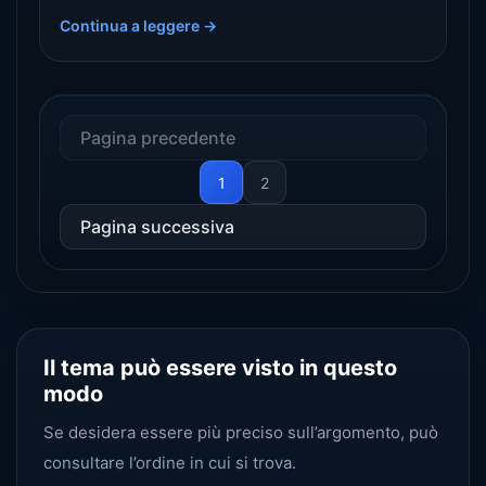
codice di identificazione del prodotto PID, della
Continua a leggere →
pagina di verifica del codice QR, Evidence Pack,
Manifest, della verifica della firma e dell 'accesso
graduale, spiega perché i commercianti creare una
base di dati leggera DPP in anticipo.
Pagina precedente
1
2
Pagina successiva
Il tema può essere visto in questo
modo
Se desidera essere più preciso sull’argomento, può
consultare l’ordine in cui si trova.