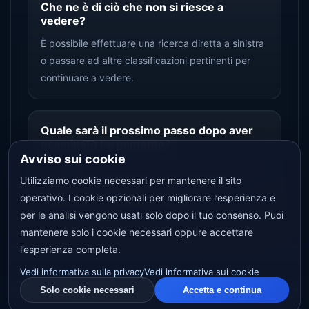
Che ne è di ciò che non si riesce a
vedere?
È possibile effettuare una ricerca diretta a sinistra
o passare ad altre classificazioni pertinenti per
continuare a vedere.
Quale sarà il prossimo passo dopo aver
esaminato l’argomento?
Avviso sui cookie
È possibile tornare al centro Documenti o passare
Utilizziamo cookie necessari per mantenere il sito
dall 'ingresso argomenti in alto a argomenti
operativo. I cookie opzionali per migliorare l’esperienza e
adiacenti per continuare a leggere.
per le analisi vengono usati solo dopo il tuo consenso. Puoi
mantenere solo i cookie necessari oppure accettare
l’esperienza completa.
Vedi informativa sulla privacy
Vedi informativa sui cookie
© 2026 GEXYRAL™ · Global
Centro Documentazione
Solo cookie necessari
Accetta e continua