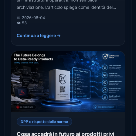
archiviazione. L’articolo spiega come identità del
prodotto, prove, versioni ed eventi del ciclo di vita
📅 2026-08-04
incidano su audit, qualità e assistenza.
👁️ 53
Continua a leggere →
DPP e rispetto delle norme
Cosa accadrà in futuro ai prodotti privi