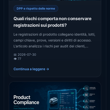
DPP e rispetto delle norme
Quali rischi comporta non conservare
registrazioni sui prodotti?
Le registrazioni di prodotto collegano identità, lotti,
campi chiave, prove, versioni e diritti di accesso.
L’articolo analizza i rischi per audit dei clienti,
richiami, controversie post-vendita, dichiarazioni
📅 2026-07-30
commerciali e ricostruzione futura dei dati.
👁️ 77
Continua a leggere →