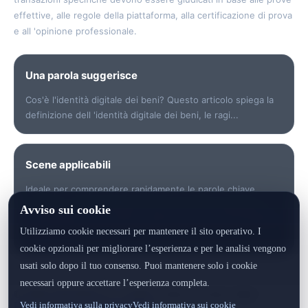
effettive, alle regole della piattaforma, alla certificazione di prova
e all 'opinione professionale.
Una parola suggerisce
Cos'è l'identità digitale dei beni? Questo articolo spiega la
definizione dell 'identità digitale dei beni, le ragi...
Scene applicabili
Ideale per comprendere rapidamente le parole chiave,
verificare i dati, individuare i punti di rischio, preparare le
Avviso sui cookie
comunicazioni con i clienti o generare un record di identità
Utilizziamo cookie necessari per mantenere il sito operativo. I
del prodotto.
cookie opzionali per migliorare l’esperienza e per le analisi vengono
usati solo dopo il tuo consenso. Puoi mantenere solo i cookie
necessari oppure accettare l’esperienza completa.
© 2026 GEXYRAL™ · Global · Riserva di tutti i diritti
Vedi informativa sulla privacy
Vedi informativa sui cookie
Home
·
Centro Documentazione