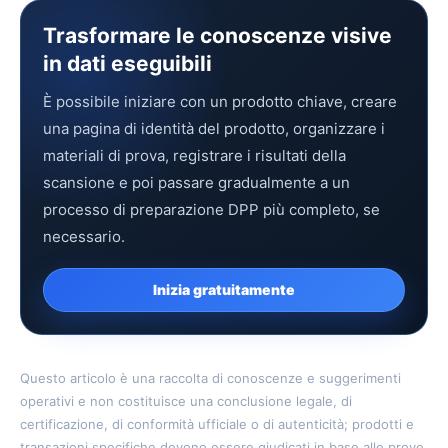
Trasformare le conoscenze visive
in dati eseguibili
È possibile iniziare con un prodotto chiave, creare
una pagina di identità del prodotto, organizzare i
materiali di prova, registrare i risultati della
scansione e poi passare gradualmente a un
processo di preparazione DPP più completo, se
necessario.
Inizia gratuitamente
Questo articolo è una raccolta di conoscenze e suggerimenti
operativi e non costituisce una conclusione legale, di
certificazione, di conformità ufficiale o di autenticità; prodotti e
transazioni specifiche devono essere giudicati in base alle prove