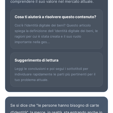
comprendere il suo valore nel mercato attuale.
Cosa ti aiuterà a risolvere questo contenuto?
Cos'è l'identità digitale dei beni? Questo articolo
spiega la definizione dell 'identità digitale dei beni, le
ragioni per cui è stata creata e il suo ruolo
importante nella ges...
Suggerimento di lettura
Leggi le conclusioni e poi segui i sottotitoli per
individuare rapidamente le parti più pertinenti per il
tuo problema attuale.
Se si dice che "le persone hanno bisogno di carte
d'identità", la merce, in realtà, sta entrando anche in