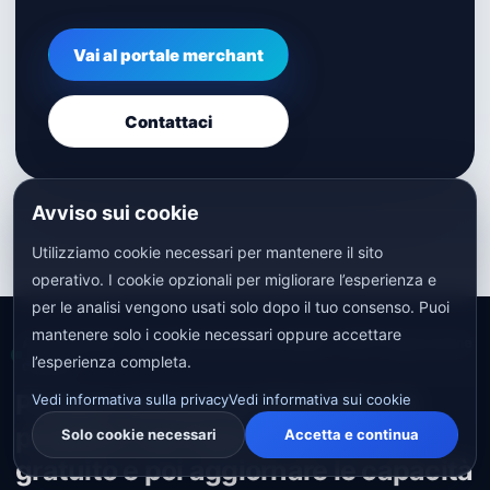
Vai al portale merchant
Contattaci
Avviso sui cookie
Utilizziamo cookie necessari per mantenere il sito
operativo. I cookie opzionali per migliorare l’esperienza e
per le analisi vengono usati solo dopo il tuo consenso. Puoi
mantenere solo i cookie necessari oppure accettare
Avvio gratuito · Identificazione del prodotto · DPP Preparazione
l’esperienza completa.
dei dati
Passare attraverso l'identità del
Vedi informativa sulla privacy
Vedi informativa sui cookie
prodotto con il pacchetto di base
Solo cookie necessari
Accetta e continua
gratuito e poi aggiornare le capacità