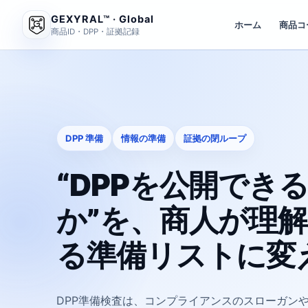
GEXYRAL™ · Global
ホーム
商品コ
商品ID・DPP・証拠記録
DPP 準備
情報の準備
証拠の閉ループ
“DPPを公開でき
か”を、商人が理
る準備リストに変
DPP準備検査は、コンプライアンスのスローガン