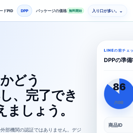
⌄
ードPID
DPP
パッケージの価格
入り口が多い。
無料開始
LINEの前チェ
DPPの準
るかどう
86
解し、完了でき
/100
えましょう。
商品ID
や外部機関の認証ではありません。デジ