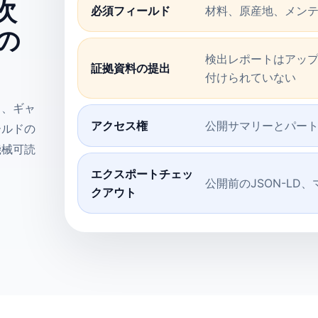
次
必須フィールド
材料、原産地、メン
の
検出レポートはアッ
証拠資料の提出
付けられていない
く、ギャ
アクセス権
公開サマリーとパー
ールドの
機械可読
エクスポートチェッ
公開前のJSON-L
クアウト