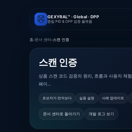
GEXYRAL™ · Global · DPP
중립 PID & DPP 검증 플랫폼
홈
문서 센터
스캔 인증
›
›
스캔 인증
상품 스캔 코드 검증의 원리, 흐름과 사용자 체험
페이...
초보자가 먼저보다
실용 설명
사례 업데이트
문서 센터로 돌아가기
개발 로그 보기