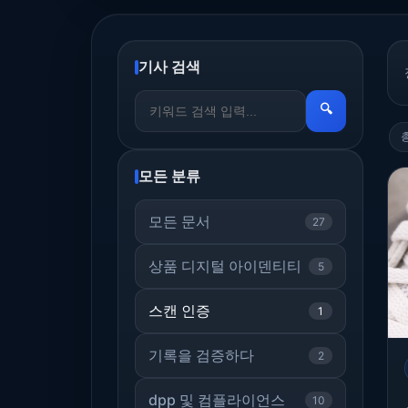
기사 검색
🔍
모든 분류
모든 문서
27
상품 디지털 아이덴티티
5
스캔 인증
1
기록을 검증하다
2
dpp 및 컴플라이언스
10