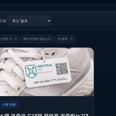
정렬:
총 문장 수：1
페이지당6 개입니다
개 분류：7
스캔 인증