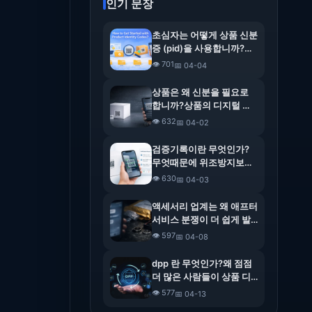
인기 문장
초심자는 어떻게 상품 신분
증 (pid)을 사용합니까?전
체 작업 안내서
👁️ 701
📅 04-04
상품은 왜 신분을 필요로
합니까?상품의 디지털 정
체성의 의의와 가치 해석
👁️ 632
📅 04-02
검증기록이란 무엇인가?
무엇때문에 위조방지보다
더 중요한가
👁️ 630
📅 04-03
액세서리 업계는 왜 애프터
서비스 분쟁이 더 쉽게 발
생하나요?반품 논란에서
👁️ 597
📅 04-08
기록 검증 문제까지
dpp 란 무엇인가?왜 점점
더 많은 사람들이 상품 디
지털 여권의 추세에 관심을
👁️ 577
📅 04-13
갖기 시작할까