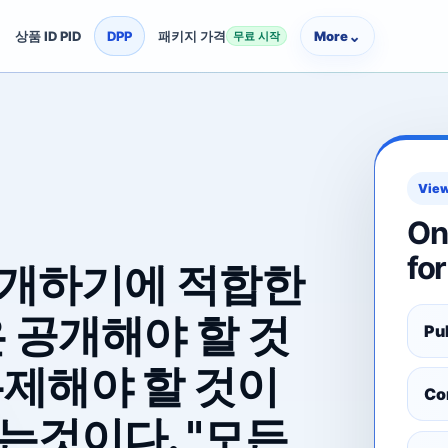
⌄
상품 ID PID
DPP
패키지 가격
More
무료 시작
View
On
for
공개하기에 적합한
 공개해야 할 것
Pu
통제해야 할 것이
Co
는것이다. "모든