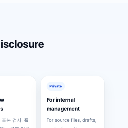
disclosure
Private
ew
For internal
os
management
, 표본 검사, 플
For source files, drafts,