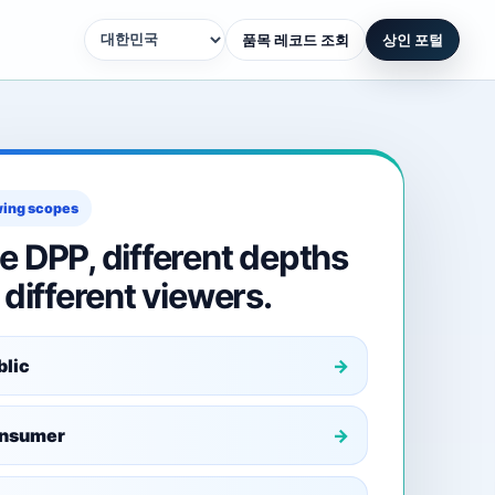
품목 레코드 조회
상인 포털
ing scopes
e DPP, different depths
 different viewers.
blic
nsumer