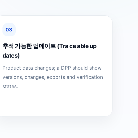
03
추적 가능한 업데이트 (Tra ce able up
dates)
Product data changes; a DPP should show
versions, changes, exports and verification
states.