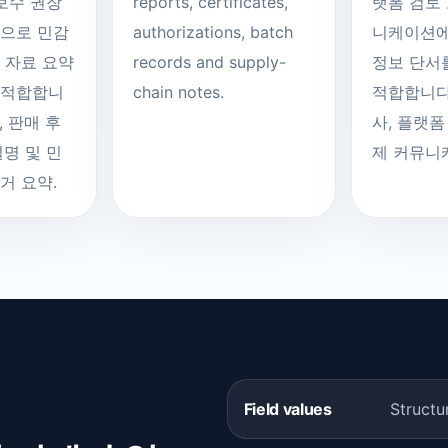
 보수 권장
reports, certificates,
랫폼 검토
적으로 민감
authorizations, batch
니케이션에
 자료 요약
records and supply-
정보 단서
 적합합니
chain notes.
적합합니다.
, 판매 후
사, 플랫폼
설명 및 민
제 커뮤니
거 요약.
Field values
Structu