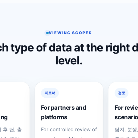
VIEWING SCOPES
h type of data at the right 
level.
파트너
검토
For partners and
For revi
ing
platforms
scenari
 후 팁, 출
For controlled review of
탐지, 분쟁