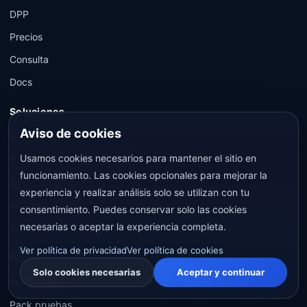
DPP
Precios
Consulta
Docs
Soluciones
Aviso de cookies
Resumen
Usamos cookies necesarios para mantener el sitio en
E-commerce global / DTC
funcionamiento. Las cookies opcionales para mejorar la
OEM / Fabricantes
experiencia y realizar análisis solo se utilizan con tu
Marcas / Premium
consentimiento. Puedes conservar solo las cookies
necesarias o aceptar la experiencia completa.
Vendedores / Dealers
Ver política de privacidad
Ver política de cookies
DPP
Solo cookies necesarias
Aceptar y continuar
Preparación
Pack pruebas