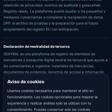
retención de privacidad, eventos de auditoría y preexamen
Registry-ready. La plataforma puede ayudar a los pequeños y
medianos comerciantes a completar la recopilación de datos
DPP, el archivo de pruebas y la preparación para el futuro
acoplamiento del registro EU con anticipación.
Declaración de neutralidad de terceros
GEXYRAL es una plataforma de registro de identidad de
mercancías y pasaporte digital neutral de terceros que ayuda a
los comerciantes a organizar materiales de mercancías,
documentos de evidencia, derechos de acceso e información
de preinspección de Registry-ready. La información registrada
Aviso de cookies
y exhibida en la Plataforma no representa ningún resultado de
registro externo, no sustituye a las pruebas, certificación,
Usamos cookies necesarios para mantener el sitio en
supervisión, experimentación judicial o conclusiones legales, ni
funcionamiento. Las cookies opcionales para mejorar la
ofrece una garantía absoluta de la autenticidad, la calidad o el
experiencia y realizar análisis solo se utilizan con tu
resultado final de cumplimiento de los productos.
consentimiento. Puedes conservar solo las cookies