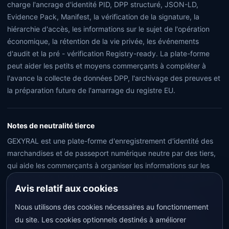
charge l'ancrage d'identité PID, DPP structuré, JSON-LD,
Evidence Pack, Manifest, la vérification de la signature, la
hiérarchie d'accès, les informations sur le sujet de l'opération
économique, la rétention de la vie privée, les événements
d'audit et la pré - vérification Registry-ready. La plate-forme
peut aider les petits et moyens commerçants à compléter à
l'avance la collecte de données DPP, l'archivage des preuves et
la préparation future de l'amarrage du registre EU.
Notes de neutralité tierce
GEXYRAL est une plate-forme d'enregistrement d'identité des
marchandises et de passeport numérique neutre par des tiers,
qui aide les commerçants à organiser les informations sur les
marchandises, les documents de preuve, les droits d'accès et
Avis relatif aux cookies
les informations de pré - inspection Registry-ready. Les
informations enregistrées et affichées sur la plateforme ne
Nous utilisons des cookies nécessaires au fonctionnement
représentent aucun résultat d'enregistrement externe, ne
du site. Les cookies optionnels destinés à améliorer
remplacent pas les tests, la certification, la réglementation,